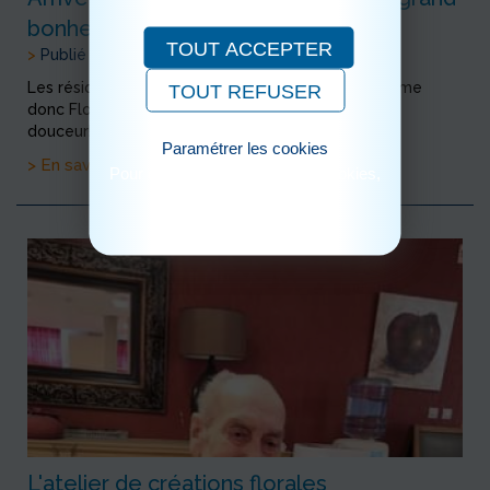
bonheur des résidents
TOUT ACCEPTER
>
Publié le 24/09/2020
Les résidents ont décidé : notre lapine se prénomme
TOUT REFUSER
donc Flocon en lien avec sa couleur blanche et sa
douceur!
Paramétrer les cookies
> En savoir plus
Pour consulter notre politique cookies,
cliquez ici
L'atelier de créations florales