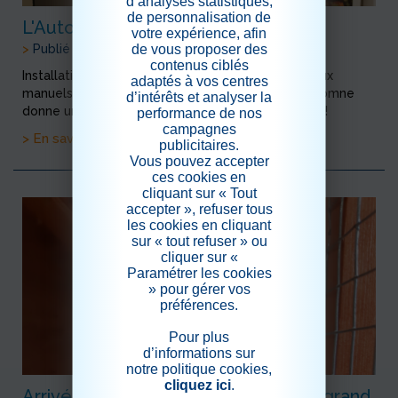
d’analyses statistiques,
de personnalisation de
L'Automne est arrivé !
votre expérience, afin
de vous proposer des
>
Publié le 05/10/2020
contenus ciblés
Installation par Valérie notre animatrice des travaux
adaptés à vos centres
manuels de nos résidents. La thématique de l'Automne
d’intérêts et analyser la
donne un résultat époustouflant : juste magnifique!
performance de nos
campagnes
> En savoir plus
publicitaires.
Vous pouvez accepter
ces cookies en
cliquant sur « Tout
accepter », refuser tous
les cookies en cliquant
sur « tout refuser » ou
cliquer sur «
Paramétrer les cookies
» pour gérer vos
préférences.
Pour plus
d’informations sur
notre politique cookies,
cliquez ici
.
Arrivée de notre lapine pour le plus grand