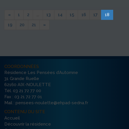
«
1
2
...
13
14
15
16
17
18
19
20
21
»
COORDONNÉES
Résidence Les Pensées d’Automne
31 Grande Ruelle
62160 AIX-NOULETTE
Tél. 03 21 72 77 00
Fax : 03 21 72 77 01
Mail : pensees-noulette@ehpad-sedna.fr
CONTENU DU SITE
Accueil
Découvrir la résidence