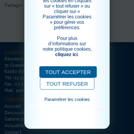
les cookies en cliquant
Partager sur les réseaux sociaux
sur « tout refuser » ou
cliquer sur «
Paramétrer les cookies
» pour gérer vos
préférences.
Pour plus
d’informations sur
notre politique cookies,
COORDONNÉES
cliquez ici
.
Résidence Les Pensées d’Automne
31 Grande Ruelle
62160 AIX-NOULETTE
TOUT ACCEPTER
Tél. 03 21 72 77 00
TOUT REFUSER
Fax : 03 21 72 77 01
Mail : pensees-noulette@ehpad-sedna.fr
Paramétrer les cookies
CONTENU DU SITE
Accueil
Pour consulter notre politique cookies,
cliquez ici
Découvrir la résidence
Galerie photos
Actualités
Contact