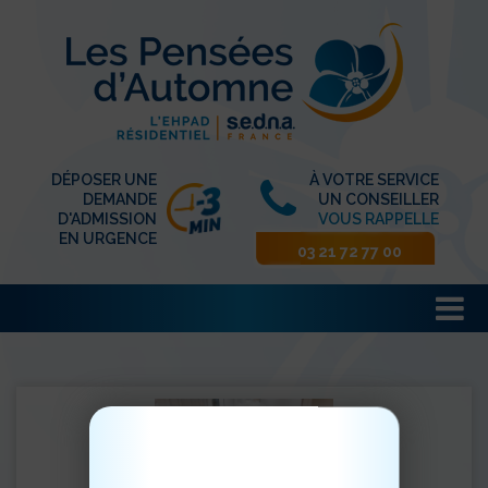
DÉPOSER UNE
À VOTRE SERVICE
DEMANDE
UN CONSEILLER
D'ADMISSION
VOUS RAPPELLE
EN URGENCE
03 21 72 77 00